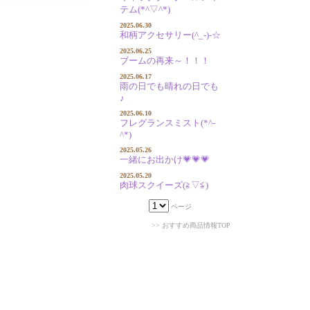
テム(*^▽^*)
2025.06.30
和柄アクセサリー(^_-)-☆
2025.06.25
ブームの再来～！！！
2025.06.17
雨の日でも晴れの日でも
♪
2025.06.10
フレグランスミスト(*^-
^*)
2025.05.26
一緒にお出かけ💗💗💗
2025.05.20
肉球スクイーズ(≧▽≦)
ページ
>> おすすめ商品情報TOP